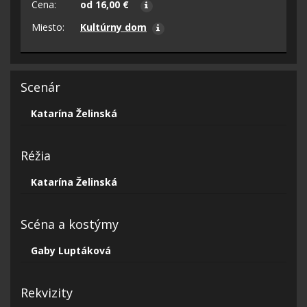
Cena:
od 16,00 €
Miesto:
Kultúrny dom
Scenár
Katarína Želinská
Réžia
Katarína Želinská
Scéna a kostýmy
Gaby Luptáková
Rekvizity