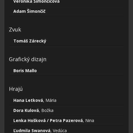
Veronika Šimončičová
Adam Šimončič
Zvuk
Tomáš Zárecký
Grafický dizajn
Boris Mallo
Hrajú
Hana Letková
, Mária
Dora Kulová
, Božka
Lenka Hošková / Petra Pazerová
, Nina
Ľudmila Swanová
, Vedúca