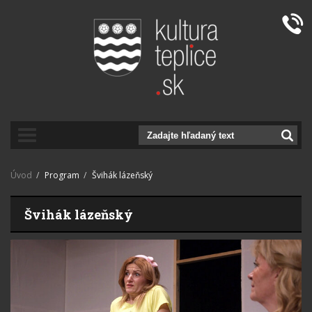
prepnut_navigaciu
Úvod
Program
Švihák lázeňský
Švihák lázeňský