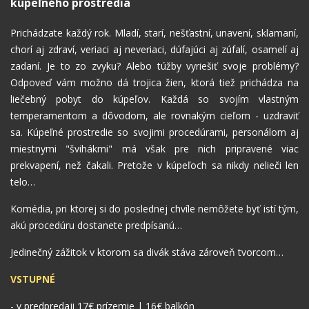
kúpeľného prostredia
Prichádzate každý rok. Mladí, starí, nešťastní, unavení, sklamaní,
chorí aj zdraví, veriaci aj neveriaci, dúfajúci aj zúfalí, osamelí aj
zadaní. Je to zo zvyku? Alebo túžby vyriešiť svoje problémy?
Odpoveď vám možno dá trojica žien, ktorá tiež prichádza na
liečebný pobyt do kúpeľov. Každá so svojím vlastným
temperamentom a dôvodom, ale rovnakým cieľom - uzdraviť
sa. Kúpeľné prostredie so svojimi procedúrami, personálom aj
miestnymi "švihákmi" má však pre nich pripravené viac
prekvapení, než čakali. Pretože v kúpeľoch sa nikdy nelieči len
telo…
Komédia, pri ktorej si do poslednej chvíle nemôžete byť istí tým,
akú procedúru dostanete predpísanú…
Jedinečný zážitok v ktorom sa divák stáva zároveň tvorcom…
VSTUPNÉ
- v predpredaji 17€ prízemie | 16€ balkón