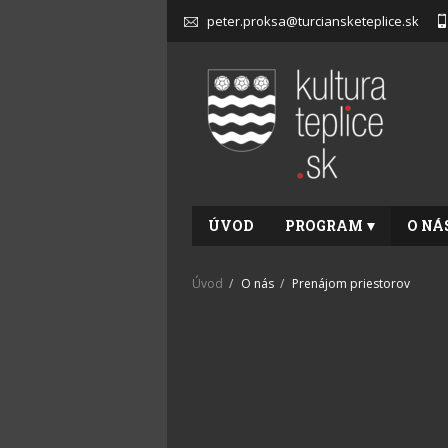
peter.proksa@turciansketeplice.sk
ÚVOD
PROGRAM
O NÁ
Úvod
O nás
Prenájom priestorov