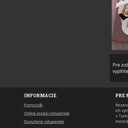
Pre zo
vyplňt
INFORMÁCIE
PRE 
Pomocník
Rezerv
ich vy
Online predaj vstupeniek
v Turis
mestsk
Doručenie vstupeniek