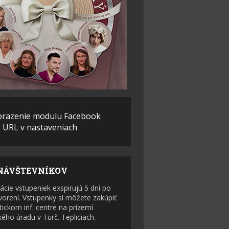
brazenie modulu Facebook
e URL v nastaveniach
NÁVŠTEVNÍKOV
ácie vstupeniek exspirujú 5 dní po
tvorení. Vstupenky si môžete zakúpiť
tickom inf. centre na prízemí
ého úradu v Turč. Tepliciach.