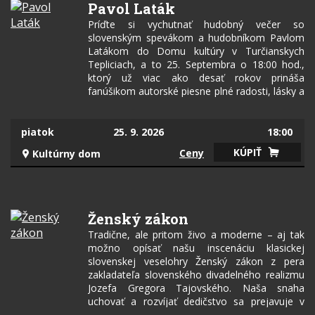
Pavol Laták
Príďte si vychutnať hudobný večer so
slovenským spevákom a hudobníkom Pavlom
Latákom do Domu kultúry v Turčianskych
Tepliciach, a to 25. Septembra o 18:00 hod.,
ktorý už viac ako desať rokov prináša
fanúšikom autorské piesne plné radosti, lásky a
životných príbehov. Jeho tvorba spája ľudovú
hudbu s príjemnou atmosférou, ktorá oslovuje
všetky generácie. Pavol Laták je známy svojím
piatok
25. 9. 2026
18:00
srdečným vystupovaním a blízkym kontaktom s
KÚPIŤ
Ceny
Kultúrny dom
publikom. Tešiť sa môžete na obľúbené hity a
aj piesne z jeho najnovšieho albumu Mám
hudbu rád. Príďte si zaspievať, zabaviť sa a
prežiť krásny večer plný hudby a dobrej nálady
do Turčianskych Teplíc. Tešíme sa na stretnutie
Ženský zákon
s Vami! Ďalšie informácie nájdete na oficiálnej
Tradične, ale pritom živo a moderne – aj tak
stránke pavollatak.sk
možno opísať našu inscenáciu klasickej
slovenskej veselohry Ženský zákon z pera
zakladateľa slovenského divadelného realizmu
Jozefa Gregora Tajovského. Naša snaha
uchovať a rozvíjať dedičstvo sa prejavuje v
kostýmovaní originálnymi krojmi, no herci i