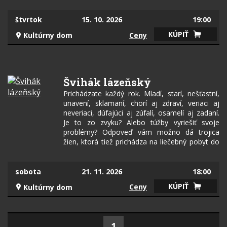
scéna počas predstavenia otvorene priznávajú:
„Toto JE divadlo!“ Tu a teraz na doskách vám
štvrtok
15. 10. 2026
19:00
ponúkame láskavý humor i satiru, emócie,
KÚPIŤ
Ceny
Kultúrny dom
akciu i spomienku ako to bolo kedysi a v
niečom je stále aj dnes… Vychutnajte si vládu
ženského zákona, ktorý charakterizuje láska k
deťom, nezmieriteľnosť, pokora i hrdosť.
Švihák lázeňský
Prichádzate každý rok. Mladí, starí, nešťastní,
unavení, sklamaní, chorí aj zdraví, veriaci aj
neveriaci, dúfajúci aj zúfalí, osamelí aj zadaní.
Je to zo zvyku? Alebo túžby vyriešiť svoje
problémy? Odpoveď vám možno dá trojica
žien, ktorá tiež prichádza na liečebný pobyt do
kúpeľov. Každá so svojím vlastným
temperamentom a dôvodom, ale rovnakým
cieľom - uzdraviť sa. Kúpeľné prostredie so
sobota
21. 11. 2026
18:00
svojimi procedúrami, personálom aj miestnymi
KÚPIŤ
Ceny
Kultúrny dom
"švihákmi" má však pre nich pripravené viac
prekvapení, než čakali. Pretože v kúpeľoch sa
nikdy nelieči len telo… Komédia, pri ktorej si do
poslednej chvíle nemôžete byť istí tým, akú
1